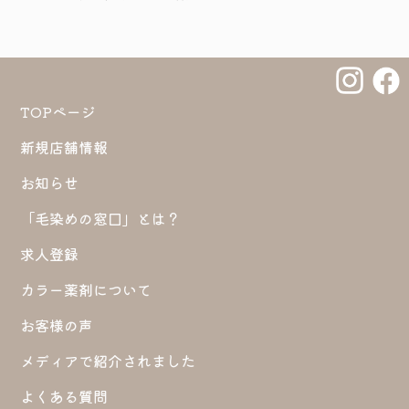
TOPページ
新規店舗情報
お知らせ
「毛染めの窓口」とは？
求人登録
カラー薬剤について
お客様の声
メディアで紹介されました
よくある質問