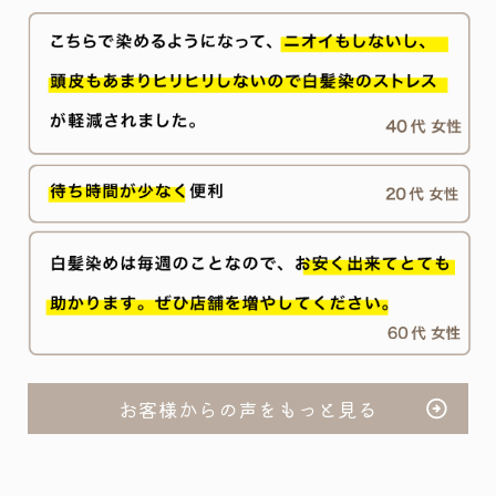
お客様からの声をもっと見る